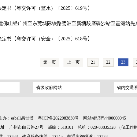
定书【粤交许可（监水）〔2025〕619号】
关于新建佛山经广州至东莞城际铁路鹭洲至新塘段磨碟沙站至琶洲站
定书【粤交许可（安全）〔2025〕618号】
第一页
上一页
21
22
23
省级政府网站
省内交通
主办：esball易世博
粤ICP备2022083830号
网站标识码4400000045
地址：广州市白云路27号
邮编：510101
总机：020-83835328 （仅工
12388
政府服务热线：12345
交通咨询投诉：12328