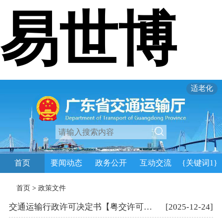
易世博
适老化
首页
要闻动态
政务公开
互动交流
{关键词1}
首页
>
政策文件
交通运输行政许可决定书【粤交许可（航施）〔2025〕687号】
[2025-12-24]