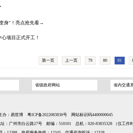
了
变身"！亮点抢先看→
中心项目正式开工！
第一页
上一页
79
80
81
省级政府网站
省内交通
主办：易世博
粤ICP备2022083830号
网站标识码4400000045
地址：广州市白云路27号
邮编：510101
总机：020-83835328 （仅工
12388
政府服务热线：12345
交通咨询投诉：12328