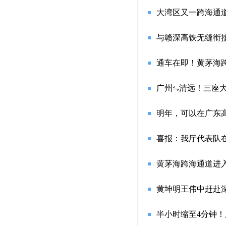
大湾区又一跨海通道
与赣深高铁无缝衔
通车在即！黄茅海跨
广州⇋清远！三座
明年，可以在广东
喜报：我厅代表队
黄茅海跨海通道进
黄坤明王伟中赶赴
半小时缩至4分钟！