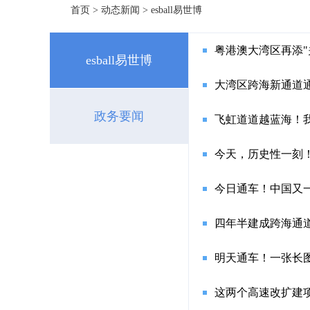
首页
>
动态新闻
>
esball易世博
粤港澳大湾区再添"
esball易世博
大湾区跨海新通道
政务要闻
飞虹道道越蓝海！我
今天，历史性一刻
今日通车！中国又
四年半建成跨海通
明天通车！一张长
这两个高速改扩建