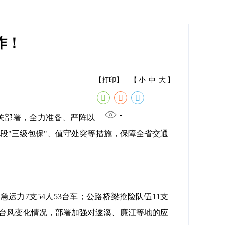
作！
【打印】
【
小
中
大
】
-
关部署，全力准备、严阵以
段"三级包保"、值守处突等措施，保障全省交通
运力7支54人53台车；公路桥梁抢险队伍11支
根据台风变化情况，部署加强对遂溪、廉江等地的应