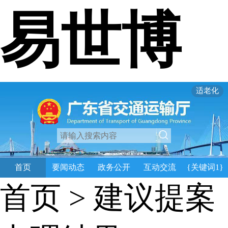
易世博
适老化
首页
要闻动态
政务公开
互动交流
{关键词1}
首页
>
建议提案