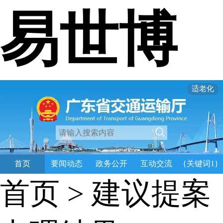
易世博
适老化
首页
要闻动态
政务公开
互动交流
{关键词1}
首页
>
建议提案