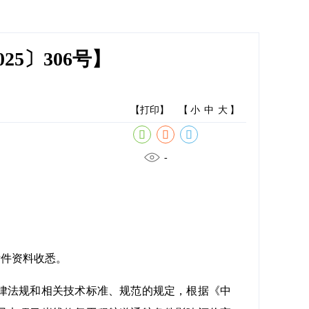
5〕306号】
【打印】
【
小
中
大
】
-
附件资料收悉。
律法规和相关技术标准、规范的规定，根据《中