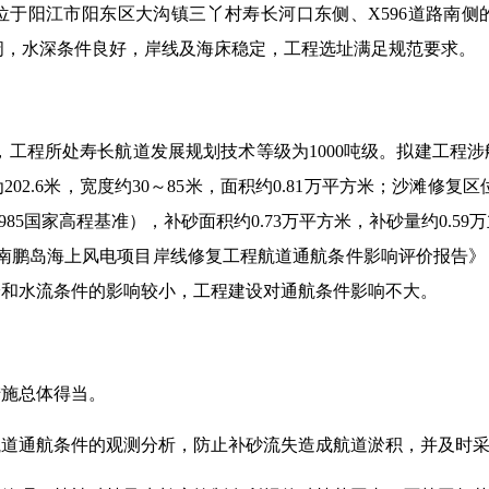
位于阳江市阳东区大沟镇三丫村寿长河口东侧、X596道路南侧
置海域宽阔，水深条件良好，岸线及海床稳定，工程选址满足规范要求。
年）》，工程所处寿长航道发展规划技术等级为1000吨级。拟建工
2.6米，宽度约30～85米，面积约0.81万平方米；沙滩修复区
（1985国家高程基准），补砂面积约0.73万平方米，补砂量约0.
江南鹏岛海上风电项目岸线修复工程航道通航条件影响评价报告
淤和水流条件的影响较小，工程建设对通航条件影响不大。
措施总体得当。
航道通航条件的观测分析，防止补砂流失造成航道淤积，并及时