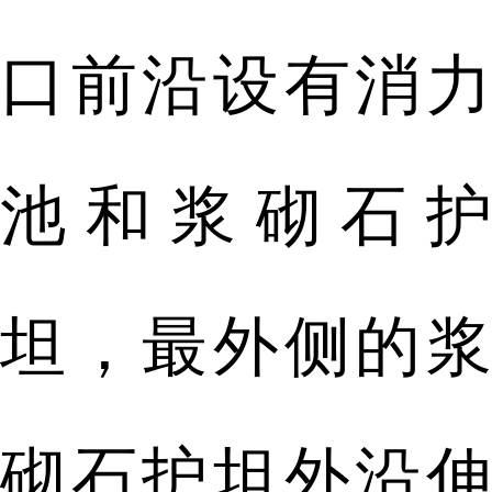
口前沿设有消力
池和浆砌石护
坦，最外侧的浆
砌石护坦外沿伸