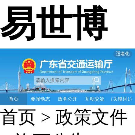
易世博
适老化
首页
要闻动态
政务公开
互动交流
{关键词1}
首页
>
政策文件