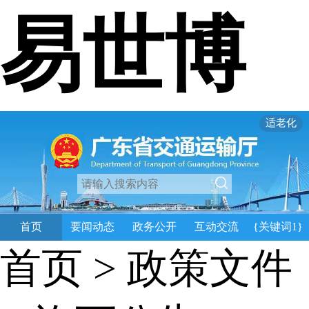
易世博
适老化
首页
要闻动态
政务公开
互动交流
{关键词1}
首页
>
政策文件