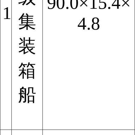
90.0×15.4×
1
集
4.8
装
箱
船