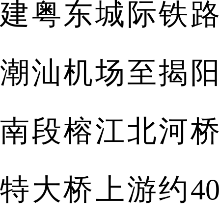
建粤东城际铁路
潮汕机场至揭阳
南段榕江北河桥
特大桥上游约40