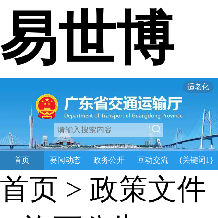
易世博
适老化
首页
要闻动态
政务公开
互动交流
{关键词1}
首页
>
政策文件