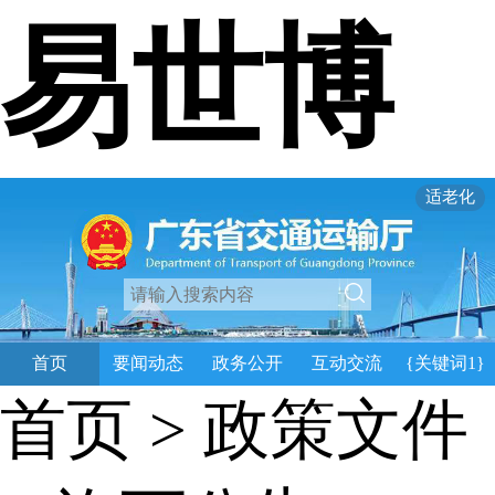
易世博
适老化
首页
要闻动态
政务公开
互动交流
{关键词1}
首页
>
政策文件