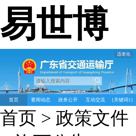
易世博
适老化
首页
要闻动态
政务公开
互动交流
{关键词1}
首页
>
政策文件