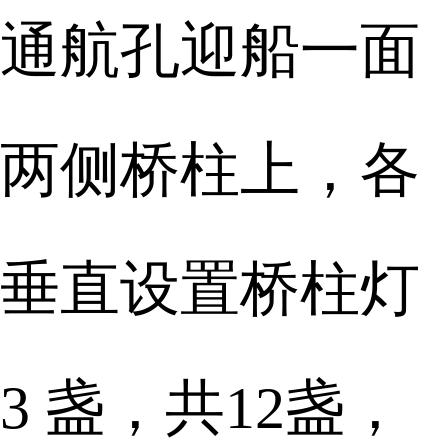
通航孔迎船一面
两侧桥柱上，各
垂直设置桥柱灯
3 盏，共12盏，