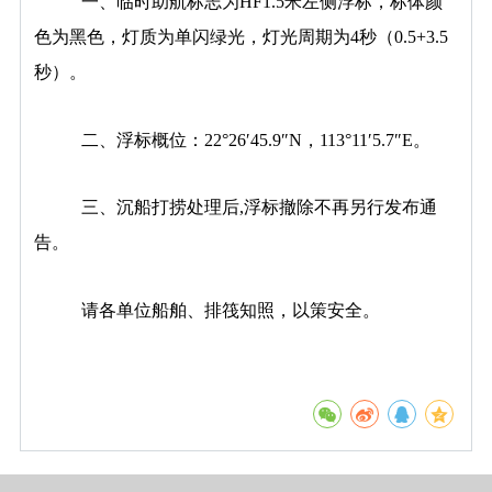
一、临时助航标志为
HF
1.5
米
左侧浮标，标体颜
色为黑色，灯质为单闪绿光，灯光周期为4
秒（
0.5+3.5
秒）。
二、浮标概位：
22
°
26
′
45.9
″
N
，
113
°
11
′
5.7
″
E
。
三、
沉船打捞处理后
,
浮标撤除不再另行发布通
告。
请各单位船舶、排筏知照，以策安全。