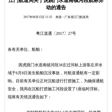
江门航道局关于虎跳门水道南镇河段航标异
动的通告
2017年06月15日 11:35
来源：广东省江门航道局
粤江道通〔
2017
〕
27
号
各有关单位、船舶：
因虎跳门水道南镇河段
3#
左过河标上游靠左岸水
域于
6
月
8
日
发生船舶沉没事故
，对航道通航有一定影
响。目前有关单位正对沉船进行打捞施工，为确保通航
安全，我局在沉船打捞施工河段设置了
1
座临时浮标。
现将有关情况通告如下：