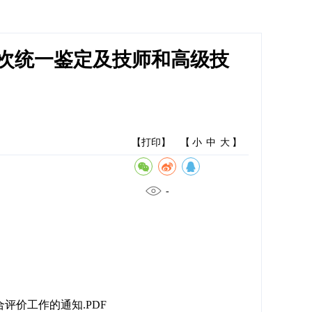
第三次统一鉴定及技师和高级技
【打印】
【
小
中
大
】
-
合评价工作的通知.PDF