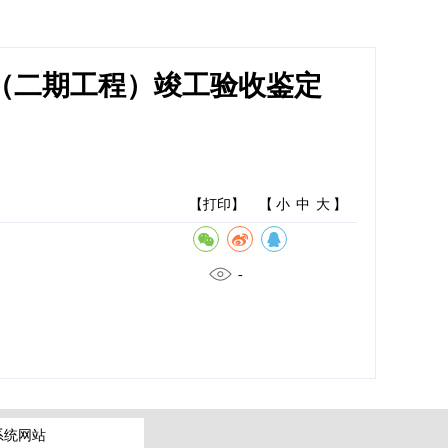
（二期工程）竣工验收鉴定
【打印】
【
小
中
大
】
-
系统网站