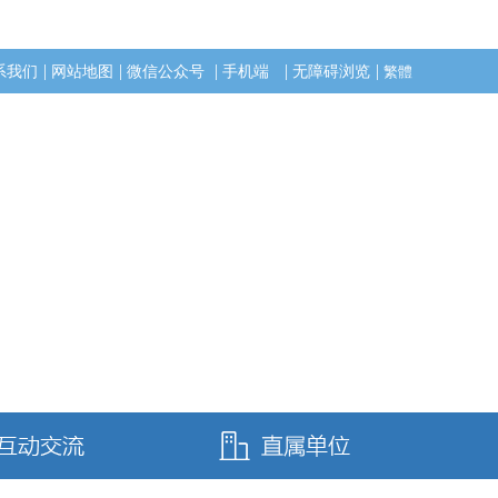
|
|
|
|
|
系我们
网站地图
微信公众号
手机端
无障碍浏览
繁體