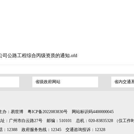
司公路工程综合丙级资质的通知.ofd
省级政府网站
省内交通
主办：易世博
粤ICP备2022083830号
网站标识码4400000045
地址：广州市白云路27号
邮编：510101
总机：020-83835328 （仅工
12388
政府服务热线：12345
交通咨询投诉：12328