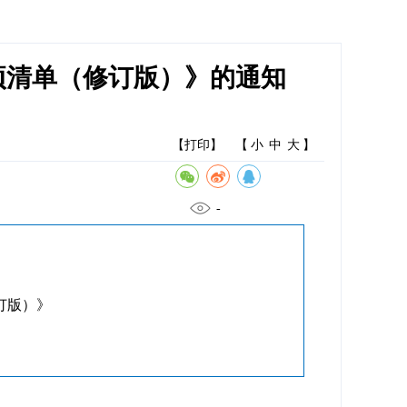
事项清单（修订版）》的通知
【打印】
【
小
中
大
】
-
订版）》