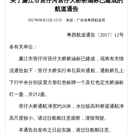
关于廉江市营仔河营仔大桥桥涵标已建成的
航道通告
2017年06月15日 15:53
来源：广东省粤西航道局
粤西航道通告〔
2017
〕
12
号
各有关单位：
廉江市营仔河营仔大桥桥涵标已建成，现将有关情
况通告如下：营仔大桥实行单孔双向通航，通航桥孔上
下行中央分别设置方形红色标牌一个及红色定光桥涵标
灯一盏，共计
2
盏。
营仔大桥通航净宽约
26
米，水位较高时桥梁通航净
高尺度较小。请过往船舶注意观察，谨慎驾驶。
本通告自发布之日起实施，请过往船舶注意。