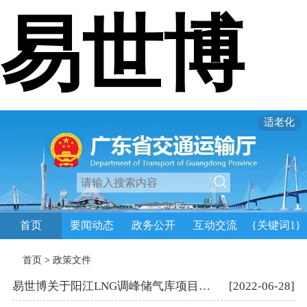
易世博
适老化
首页
要闻动态
政务公开
互动交流
{关键词1}
首页
>
政策文件
易世博关于阳江LNG调峰储气库项目陆域形成工程项目通航水域水上水下施工作业审批办理的意见
[2022-06-28]