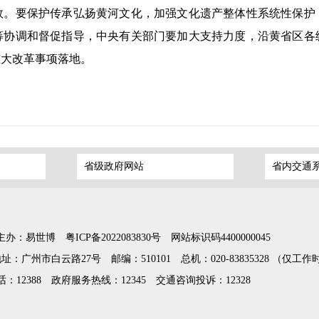
效。要保护传承弘扬黄河文化，加强文化遗产整体性系统性保护
筹协调和督促指导，中央有关部门要加大支持力度，沿黄省区各
重大改革事项落地。
省级政府网站
省内交通
主办：易世博
粤ICP备2022083830号
网站标识码4400000045
地址：广州市白云路27号
邮编：510101
总机：020-83835328 （仅工
12388
政府服务热线：12345
交通咨询投诉：12328