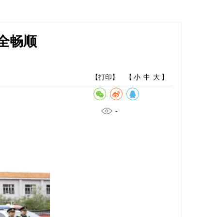
全畅顺
【打印】
【
小
中
大
】
-