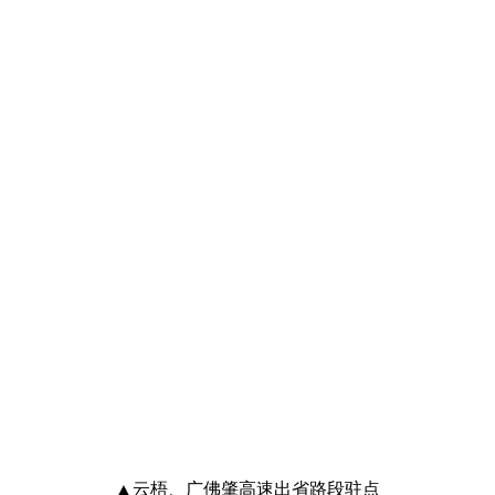
▲云梧、广佛肇高速出省路段驻点